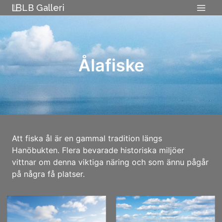
Skip
LB Galleri
to
content
Ålafiske
Att fiska ål är en gammal tradition längs
Hanöbukten. Flera bevarade historiska miljöer
vittnar om denna viktiga näring och som ännu pågår
på några få platser.