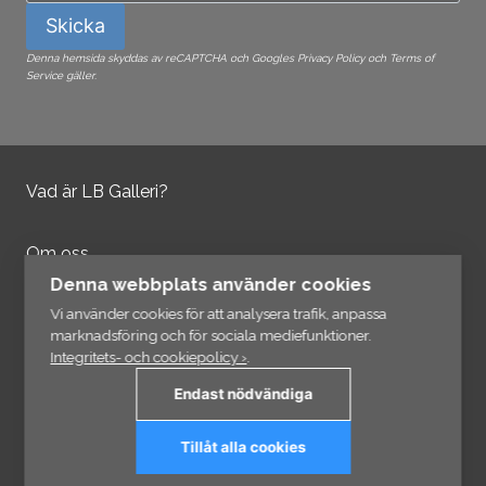
Skicka
Denna hemsida skyddas av reCAPTCHA och Googles Privacy Policy och Terms of
Service gäller.
Vad är LB Galleri?
Om oss
Kontakta oss
Denna webbplats använder cookies
Integritetspolicy
Vi använder cookies för att analysera trafik, anpassa
marknadsföring och för sociala mediefunktioner.
Integritets- och cookiepolicy ›
.
Information
Endast nödvändiga
Länkar
Tillåt alla cookies
Prenumerera på vårt nyhetsbrev