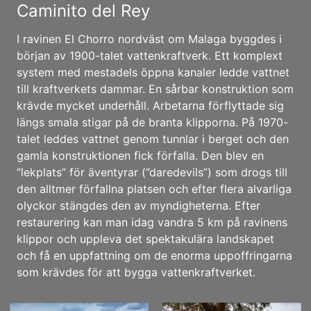
Caminito del Rey
I ravinen El Chorro nordväst om Malaga byggdes i
början av 1900-talet vattenkraftverk. Ett komplext
system med mestadels öppna kanaler ledde vattnet
till kraftverkets dammar. En sårbar konstruktion som
krävde mycket underhåll. Arbetarna förflyttade sig
längs smala stigar på de branta klipporna. På 1970-
talet leddes vattnet genom tunnlar i berget och den
gamla konstruktionen fick förfalla. Den blev en
”lekplats” för äventyrar (”daredevils”) som drogs till
den alltmer förfallna platsen och efter flera alvarliga
olyckor stängdes den av myndigheterna. Efter
restaurering kan man idag vandra 5 km på ravinens
klippor och uppleva det spektakulära landskapet
och få en uppfattning om de enorma uppoffringarna
som krävdes för att bygga vattenkraftverket.