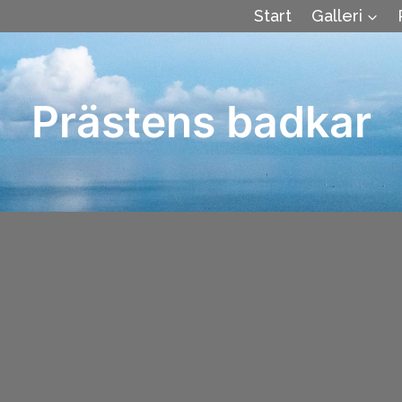
Start
Galleri
Prästens badkar