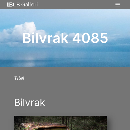
Skip
LB Galleri
to
content
Bilvrak 4085
Titel
Bilvrak