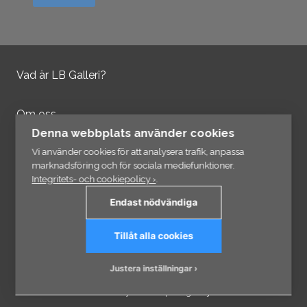
Vad är LB Galleri?
Om oss
Kontakta oss
Denna webbplats använder cookies
Integritetspolicy
Vi använder cookies för att analysera trafik, anpassa
marknadsföring och för sociala mediefunktioner.
Integritets- och cookiepolicy ›
.
Information
Endast nödvändiga
Länkar
Tillåt alla cookies
Prenumerera på vårt nyhetsbrev
Justera inställningar
© 2026 - VisCraft AB - Eftertryck och kopiering förbjudet