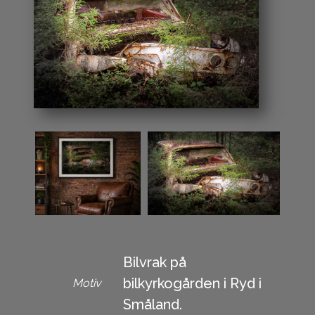
Bilvrak på
bilkyrkogården i Ryd i
Motiv
Småland.