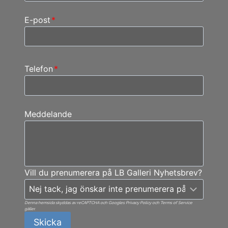
E-post
*
Telefon
*
Meddelande
Vill du prenumerera på LB Galleri Nyhetsbrev?
Denna hemsida skyddas av reCAPTCHA och Googles Privacy Policy och Terms of Service
gäller.
Skicka