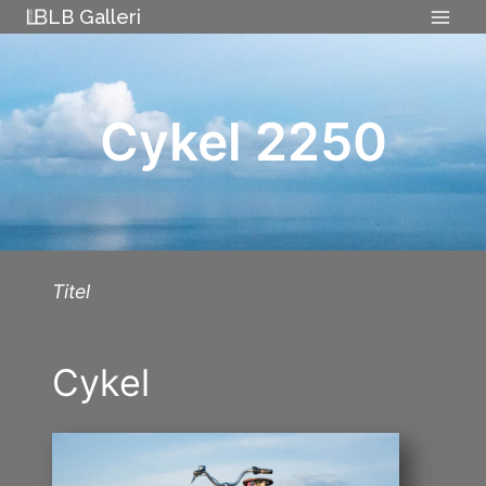
Skip
LB Galleri
to
content
Cykel 2250
Titel
Cykel