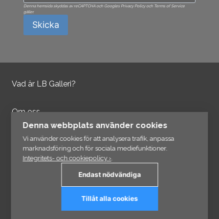
Denna hemsida skyddas av reCAPTCHA och Googles Privacy Policy och Terms of Service
gäller.
Skicka
Vad är LB Galleri?
Om oss
Kontakta oss
Denna webbplats använder cookies
Integritetspolicy
Vi använder cookies för att analysera trafik, anpassa
marknadsföring och för sociala mediefunktioner.
Integritets- och cookiepolicy ›
.
Information
Endast nödvändiga
Länkar
Tillåt alla cookies
Prenumerera på vårt nyhetsbrev