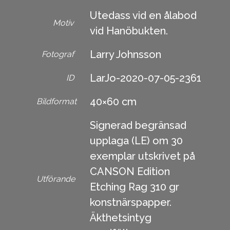
Utedass vid en ålabod
Motiv
vid Hanöbukten.
Larry Johnsson
Fotograf
LarJo-2020-07-05-2361
ID
40×60 cm
Bildformat
Signerad begränsad
upplaga (LE) om 30
exemplar utskrivet på
CANSON Edition
Utförande
Etching Rag 310 gr
konstnärspapper.
Äkthetsintyg