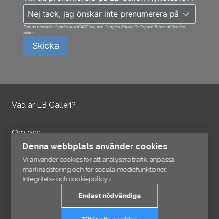
Denna hemsida skyddas av reCAPTCHA och Googles Privacy Policy och Terms of Service
gäller.
Skicka
Vad är LB Galleri?
Om oss
Kontakta oss
Denna webbplats använder cookies
Integritetspolicy
Vi använder cookies för att analysera trafik, anpassa
marknadsföring och för sociala mediefunktioner.
Integritets- och cookiepolicy ›
.
Information
Endast nödvändiga
Länkar