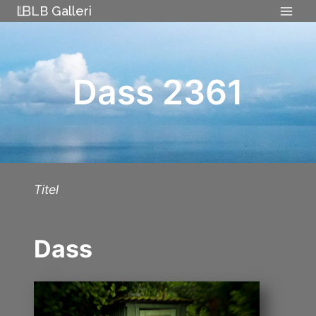
Skip
LB Galleri
to
content
Dass 2361
Titel
Dass