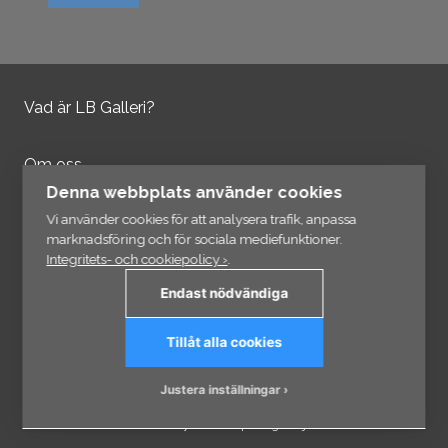
Vad är LB Galleri?
Om oss
Kontakta oss
Denna webbplats använder cookies
Integritetspolicy
Vi använder cookies för att analysera trafik, anpassa
marknadsföring och för sociala mediefunktioner.
Integritets- och cookiepolicy ›
.
Information
Endast nödvändiga
Länkar
Tillåt alla cookies
Prenumerera på vårt nyhetsbrev
Justera inställningar
© 2026 - VisCraft AB - Eftertryck och kopiering förbjudet