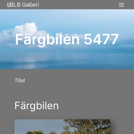
Skip
LB Galleri
to
content
Färgbilen 5477
Titel
Färgbilen