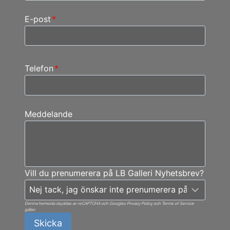
E-post
*
Telefon
*
Meddelande
Vill du prenumerera på LB Galleri Nyhetsbrev?
Denna hemsida skyddas av reCAPTCHA och Googles Privacy Policy och Terms of Service
gäller.
Skicka