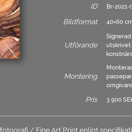
ID
Br-2021-
Bildformat
40×60 c
Signerad
Utförande
utskrive
konstnärs
Monterad 
Montering
passepar
omgivande
Pris
3 900 SE
ografi / Fine Art Print enligt specifikat