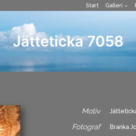
Start
Galleri
Jätteticka 7058
Motiv
Jättetick
Fotograf
Branka J