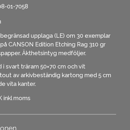
08-01-7058
m
 begränsad upplaga (LE) om 30 exemplar
t på CANSON Edition Etching Rag 310 gr
papper. Äkthetsintyg medföljer.
i svart träram 50×70 cm och vit
tout av arkivbeständig kartong med 5 cm
 vita kanter.
K inkl moms
ionen.