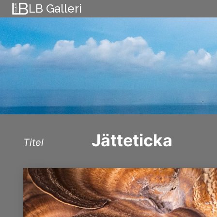
Skip
LB Galleri
to
content
Jätteticka
Titel