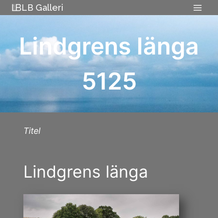
Skip
LB Galleri
to
content
Lindgrens länga
5125
Titel
Lindgrens länga