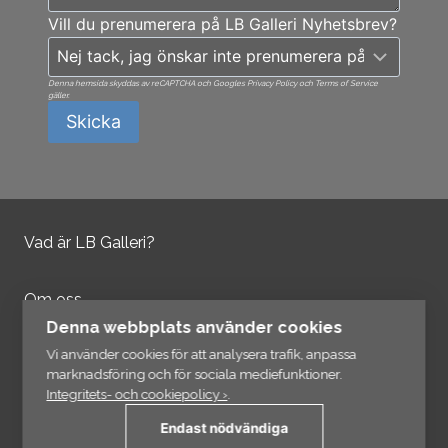
Vill du prenumerera på LB Galleri Nyhetsbrev?
Denna hemsida skyddas av reCAPTCHA och Googles Privacy Policy och Terms of Service
gäller.
Skicka
Vad är LB Galleri?
Om oss
Kontakta oss
Denna webbplats använder cookies
Integritetspolicy
Vi använder cookies för att analysera trafik, anpassa
marknadsföring och för sociala mediefunktioner.
Integritets- och cookiepolicy ›
.
Information
Endast nödvändiga
Länkar