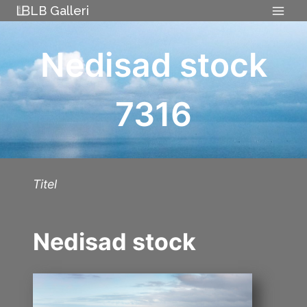
Skip
LB Galleri
to
content
Nedisad stock
7316
Titel
Nedisad stock