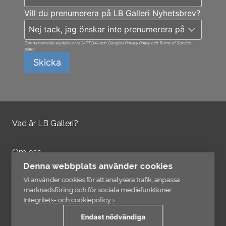
Vill du prenumerera på LB Galleri Nyhetsbrev?
Denna hemsida skyddas av reCAPTCHA och Googles Privacy Policy och Terms of Service
gäller.
Skicka
Vad är LB Galleri?
Om oss
Kontakta oss
Denna webbplats använder cookies
Integritetspolicy
Vi använder cookies för att analysera trafik, anpassa
marknadsföring och för sociala mediefunktioner.
Integritets- och cookiepolicy ›
.
Information
Endast nödvändiga
Länkar