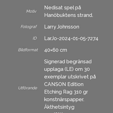
Nedisat spel på
Motiv
Hanöbuktens strand.
Larry Johnsson
Fotograf
LarJo-2024-01-05-7274
ID
40×60 cm
Bildformat
Signerad begränsad
upplaga (LE) om 30
exemplar utskrivet på
CANSON Edition
Utförande
Etching Rag 310 gr
konstnärspapper.
Äkthetsintyg