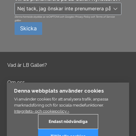
Denna hemsida skyddas av reCAPTCHA och Googles Privacy Policy och Terms of Service
gäller.
Skicka
Vad är LB Galleri?
Om oss
Kontakta oss
Denna webbplats använder cookies
Integritetspolicy
Vi använder cookies för att analysera trafik, anpassa
marknadsföring och för sociala mediefunktioner.
Integritets- och cookiepolicy ›
.
Information
Endast nödvändiga
Länkar