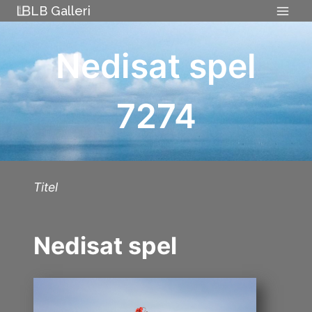
Skip
LB Galleri
to
content
Nedisat spel
7274
Titel
Nedisat spel