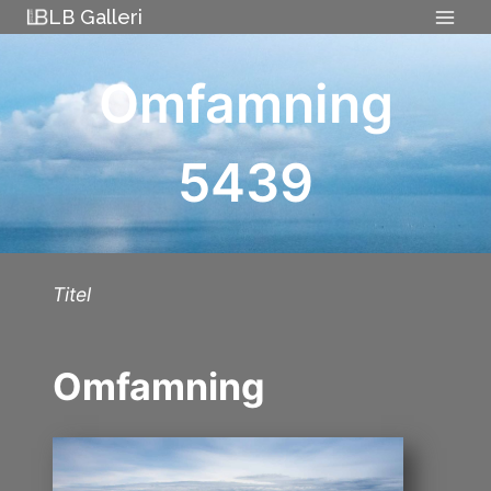
Skip
LB Galleri
to
content
Omfamning
5439
Titel
Omfamning