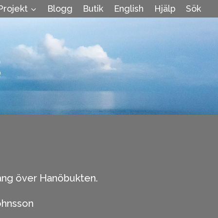
Projekt
Blogg
Butik
English
Hjälp
Sök
2
ng över Hanöbukten.
ohnsson