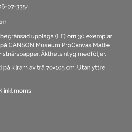
06-07-3354
 cm
 begränsad upplaga (LE) om 30 exemplar
et på CANSON Museum ProCanvas Matte
nstnärspapper. Äkthetsintyg medföljer.
på kilram av trä 70×105 cm. Utan yttre
K inkl moms