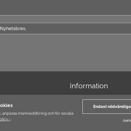
Information
a oss
Länkar
okies
Endast nödvändiga
etspolicy
ik, anpassa marknadsföring och för sociala
licy ›
.
Juste