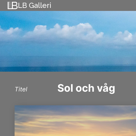
Skip
LB Galleri
to
content
Sol och våg
Titel