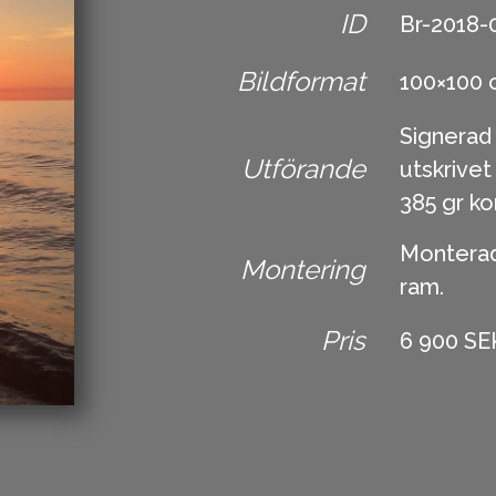
ID
Br-2018-
Bildformat
100×100
Signerad
Utförande
utskriv
385 gr ko
Monterad 
Montering
ram.
Pris
6 900 SE