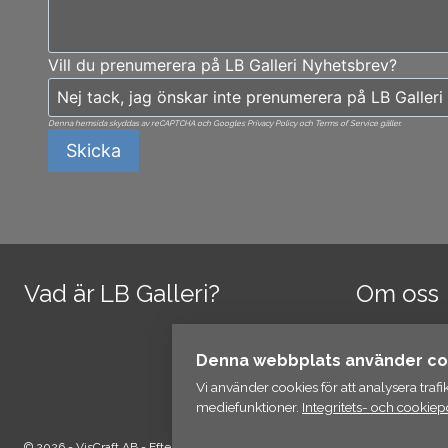
Vill du prenumerera på LB Galleri Nyhetsbrev?
Denna hemsida skyddas av reCAPTCHA och Googles Privacy Policy och Terms of Service gäller.
Skicka
Vad är LB Galleri?
Om oss
Kontakt
Denna webbplats använder co
Integrit
Vi använder cookies för att analysera traf
mediefunktioner.
Integritets- och cookiepo
© 2026 - VisCraft AB - Eftertryck och kopiering förbjudet