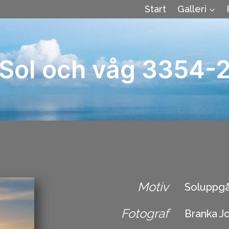
Start
Galleri
Sol och våg 3354-
Motiv
Soluppgå
Fotograf
Branka J