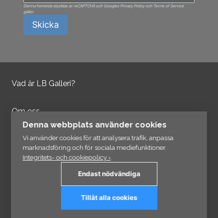
Denna hemsida skyddas av reCAPTCHA och Googles Privacy Policy och Terms of Service
gäller.
Skicka
Vad är LB Galleri?
Om oss
Kontakta oss
Denna webbplats använder cookies
Integritetspolicy
Vi använder cookies för att analysera trafik, anpassa
marknadsföring och för sociala mediefunktioner.
Integritets- och cookiepolicy ›
.
Information
Endast nödvändiga
Länkar
Tillåt alla cookies
Prenumerera på vårt nyhetsbrev