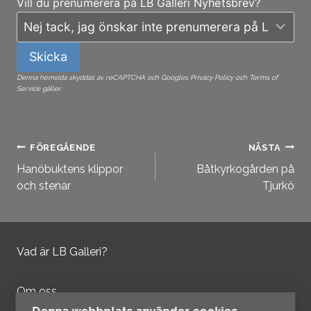
Vill du prenumerera på LB Galleri Nyhetsbrev?
Skicka
Denna hemsida skyddas av reCAPTCHA och Googles Privacy Policy och Terms of
Service gäller.
Inläggsnavigering
FÖREGÅENDE
NÄSTA
Hanöbuktens klippor
Båtkyrkogården på
och stenar
Tjurkö
Vad är LB Galleri?
Om oss
Kontakta oss