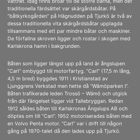
vattnet. Idag finns broar till de större öarna, men det
traditionella färdsättet var skärgårdsbåtar. På
”båtkyrkogården” på Hägnudden på Tjurkö är två av
dessa traditionella vita skärgårdsbåtar upplagda
tillsammans med ett par mindre båtar och maskiner.
De förfallna skroven ligger och rostar i skogen med
Karlskrona hamn i bakgrunden.
Båten som ligger längst upp på land är ångslupen
”Carl” ombyggd till motorfartyg. ”Carl” (17,5 m lång,
4,5 m bred) byggdes 1911 i Kristianstad av
Ljunggrens Verkstad men hette då ”Wämöparken I”.
Båten trafikerade leden Trossö – Wämö och utgick
från där fängelset ligger vid Tallebryggan. Redan
1912 såldes båten till Karlskronas Ångslups AB och
döptes om till ”Carl”. 1952 motoriserades båten med
en Volvo Penta motor. ”Carl” var i drift till någon
gång på 1970-talet då den lades upp på Tjurkö.