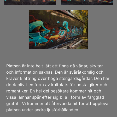
Platsen är inte helt lätt att finna då vägar, skyltar
och information saknas. Den är svåråtkomlig och
kräver klättring över höga stengärdsgårdar. Den har
dock blivit en form av kultplats för nostalgiker och
romantiker. En hel del besökare kommer hit och
vissa lämnar spår efter sig bl a i form av färgglad
graffiti. Vi kommer att återvända hit för att uppleva
platsen under andra ljusförhållanden.